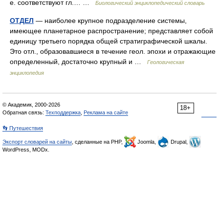
е. соответствуют гл.… …
Биологический энциклопедический словарь
ОТДЕЛ
— наиболее крупное подразделение системы,
имеющее планетарное распространение; представляет собой
единицу третьего порядка общей стратиграфической шкалы.
Это отл., образовавшиеся в течение геол. эпохи и отражающие
определенный, достаточно крупный и …
Геологическая
энциклопедия
© Академик, 2000-2026
18+
Обратная связь:
Техподдержка
,
Реклама на сайте
👣 Путешествия
Экспорт словарей на сайты
, сделанные на PHP,
Joomla,
Drupal,
WordPress, MODx.