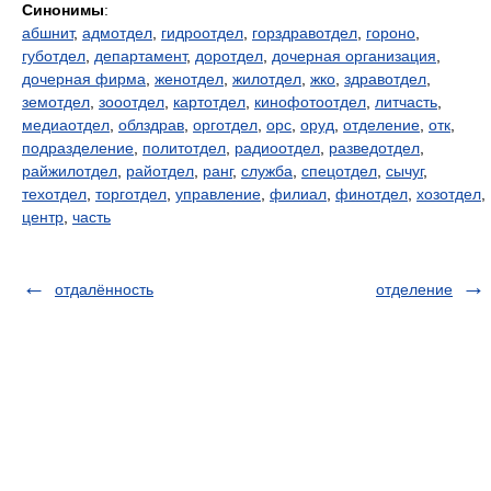
Синонимы
:
абшнит
,
адмотдел
,
гидроотдел
,
горздравотдел
,
гороно
,
губотдел
,
департамент
,
доротдел
,
дочерная организация
,
дочерная фирма
,
женотдел
,
жилотдел
,
жко
,
здравотдел
,
земотдел
,
зооотдел
,
картотдел
,
кинофотоотдел
,
литчасть
,
медиаотдел
,
облздрав
,
орготдел
,
орс
,
оруд
,
отделение
,
отк
,
подразделение
,
политотдел
,
радиоотдел
,
разведотдел
,
райжилотдел
,
райотдел
,
ранг
,
служба
,
спецотдел
,
сычуг
,
техотдел
,
торготдел
,
управление
,
филиал
,
финотдел
,
хозотдел
,
центр
,
часть
отдалённость
отделение